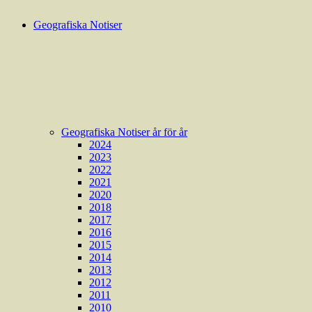
Geografiska Notiser
Geografiska Notiser år för år
2024
2023
2022
2021
2020
2018
2017
2016
2015
2014
2013
2012
2011
2010