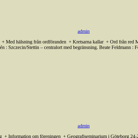
admin
er + Med hälsning från ordföranden + Kretsarna kallar + Ord från r
dén : Szczecin/Stettin – centralort med begränsning. Beate Feldmann : F
admin
g + Information om föreningen + Geografiseminarium i Göteborg 24-