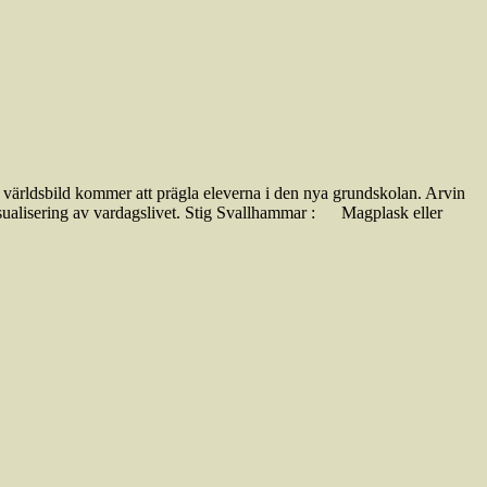
ärldsbild kommer att prägla eleverna i den nya grund­skolan. Arvin
visualisering av vardagslivet. Stig Svallhammar : Magplask eller